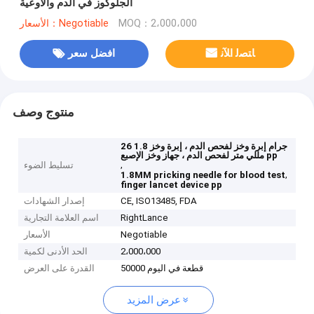
الجلوكوز في الدم والأوعية
MOQ：2،000،000
الأسعار：Negotiable
ﺎﺘﺼﻟ ﺍﻶﻧ
افضل سعر
منتوج وصف
26 جرام إبرة وخز لفحص الدم ، إبرة وخز 1.8
مللي متر لفحص الدم ، جهاز وخز الإصبع pp
,
تسليط الضوء
,
1.8MM pricking needle for blood test
finger lancet device pp
CE, ISO13485, FDA
إصدار الشهادات
RightLance
اسم العلامة التجارية
Negotiable
الأسعار
2،000،000
الحد الأدنى لكمية
50000 قطعة في اليوم
القدرة على العرض
عرض المزيد