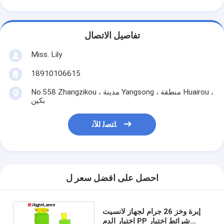
تفاصيل الاتصال
Miss. Lily
18910106615
No.558 Zhangzikou ، مدينة Yangsong ، منطقة Huairou ،
بكين
ﺎﺘﺼﻟ ﺍﻶﻧ
احصل على افضل سعر ل
إبرة وخز 26 جرام لجهاز لانسيت
اختبار الدم PP شرائط اختبار