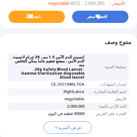
الأسعار：negotiable
MOQ：2،000،000
افضل سعر
ﺎﺘﺼﻟ ﺍﻶﻧ
منتوج وصف
انسيت الدم الآمن 1.5 مم ، 28 جرام لانسيت
الدم الآمن ، مبضع تعقيم جاما يمكن التخلص
منه
تسليط الضوء
,
,
28g Safety Blood Lancet
Gamma Sterilization disposable
blood lancet
إصدار الشهادات
CE, ISO13485, FDA
اسم العلامة التجارية
RightLance
الأسعار
negotiable
الحد الأدنى لكمية
2،000،000
القدرة على العرض
50000 قطعة في اليوم
عرض المزيد