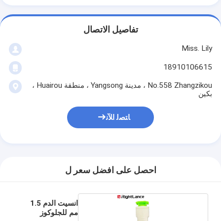
تفاصيل الاتصال
Miss. Lily
18910106615
No.558 Zhangzikou ، مدينة Yangsong ، منطقة Huairou ،
بكين
ﺎﺘﺼﻟ ﺍﻶﻧ
احصل على افضل سعر ل
انسيت الدم 1.5
مم للجلوكوز