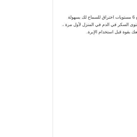
إذا كنت تبحث فقط عن قلم وخز أو قلم ألانسيت.يمكنك شراء هذا Oneonline الميسور التكلفة.يتوفر قلم أو قلم الشك هذا مع 6 مستويات اختراق للسماح لك بسهولة
توى السكر في الدم في المنزل لأول مرة ،
 بقوة قبل استخدام الإبرة.