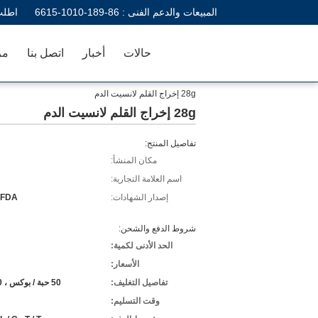
المبيعات والدعم الفنى :
86-189-1010-6615
اطلب
حالات
أخبار
اتصل بنا
مر
28g إخراج القلم لانسيت الدم
28g إخراج القلم لانسيت الدم
تفاصيل المنتج:
مكان المنشأ:
اسم العلامة التجارية:
إصدار الشهادات:
 FDA
شروط الدفع والشحن:
الحد الأدنى لكمية:
الأسعار:
تفاصيل التغليف:
50 حبة / بوكس ​​، 10 بوكس ​​/ كرتون
وقت التسليم: