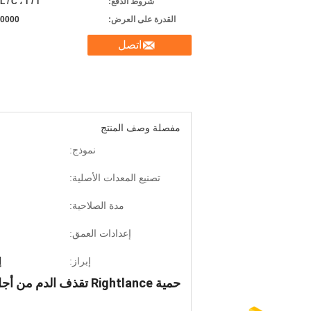
شروط الدفع:
L / C ، T / T ، ويسترن يونيون
القدرة على العرض:
50000 قطعة في ال
اتصل
مفصلة وصف المنتج
نموذج:
تصنيع المعدات الأصلية:
مدة الصلاحية:
إعدادات العمق:
إبراز:
إ
حمية Rightlance تقذف الدم من أجل الجلوكوز