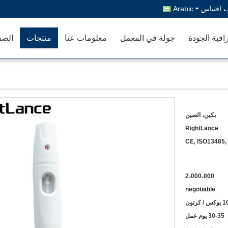
 اقتباس
Arabic
اقبة الجودة
جولة في المعمل
معلومات عنا
منتجات
الصف
بكين، الصين
RightLance
CE, ISO13485,
2،000،000
negotiable
30-35 يوم عمل